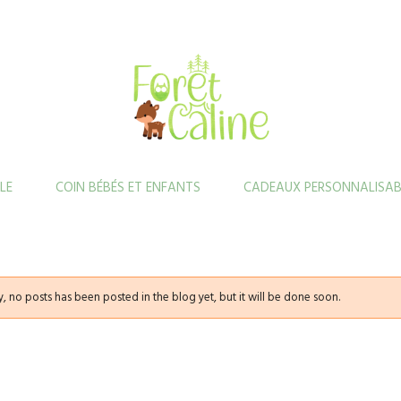
LE
COIN BÉBÉS ET ENFANTS
CADEAUX PERSONNALISAB
y, no posts has been posted in the blog yet, but it will be done soon.