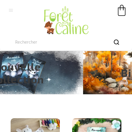

Bienvenue